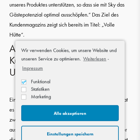
unseres Produktes unterstützen, so dass sie mit Sky das
Gästepotenzial optimal ausschöpfen.“ Das Ziel des
Kundenmagazins zeigt sich bereits im Titel: „Volle
Hütte“.
Auszeichnung für
Wir verwenden Cookies, um unsere Website und
Kundenmagazin „Apotheken
unseren Service zu optimieren.
Weiterlesen
-
Impressum
Umschau“
Funktional
Statistiken
Marketing
Eines der bekanntesten deutschen Kundenmagazine hat
es geschafft: Die „Apotheken Umschau“ wurde gleich
Alle akzeptieren
zweifach mit dem European Publishing Award
ausgezeichnet. Der Fokus auf Servicethemen sowie der
Einstellungen speichern
digitale Auftritt des Magazins haben die Jury überzeugt.