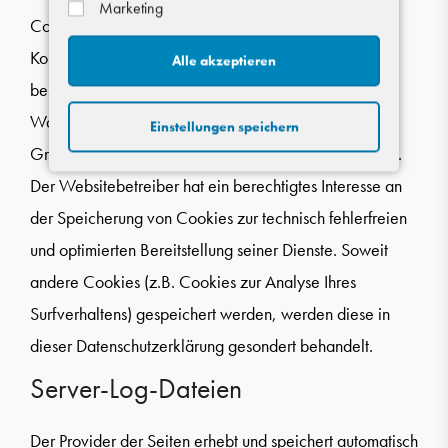
Marketing
Cookies, die zur Durchführung des elektronischen
Kommunikationsvorgangs oder zur Bereitstellung
Alle akzeptieren
bestimmter, von Ihnen erwünschter Funktionen (z.B.
Warenkorbfunktion) erforderlich sind, werden auf
Einstellungen speichern
Grundlage von Art. 6 Abs. 1 lit. f DSGVO gespeichert.
Der Websitebetreiber hat ein berechtigtes Interesse an
der Speicherung von Cookies zur technisch fehlerfreien
und optimierten Bereitstellung seiner Dienste. Soweit
andere Cookies (z.B. Cookies zur Analyse Ihres
Surfverhaltens) gespeichert werden, werden diese in
dieser Datenschutzerklärung gesondert behandelt.
Server-Log-Dateien
Der Provider der Seiten erhebt und speichert automatisch