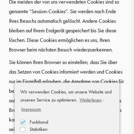
Die meisten der von uns verwendeten Cookies sind so
genannte “Session-Cookies”. Sie werden nach Ende
Ihres Besuchs automatisch gelöscht. Andere Cookies
bleiben auf Ihrem Endgerät gespeichert bis Sie diese
löschen. Diese Cookies ermöglichen es uns, Ihren
Browser beim nächsten Besuch wiederzuerkennen.
Sie können Ihren Browser so einstellen, dass Sie über
das Setzen von Cookies informiert werden und Cookies
nur im Einzelfall erlauben, die Annahme von Cookies für
bestimmte Fälle oder generell ausschließen sowie das
Wir verwenden Cookies, um unsere Website und
unseren Service zu optimieren.
Weiterlesen
-
automatische Löschen der Cookies beim Schließen des
Impressum
Browser aktivieren. Bei der Deaktivierung von Cookies
kann die Funktionalität dieser Website eingeschränkt
Funktional
sein.
Statistiken