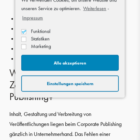
unseren Service zu optimieren.
Weiterlesen
-
Impressum
• Redaktionelle Arbeitsweise
• Gründliche Recherche
Funktional
• Hochwertiger Content
Statistiken
Marketing
• Gut aufbereitete und strukturierte Information
• Authentische Gestaltung
Alle akzeptieren
Welche Rolle spielt der Faktor
Zeit beim Corporate
Einstellungen speichern
Publishing?
Inhalt, Gestaltung und Verbreitung von
Veröffentlichungen liegen beim Corporate Publishing
gänzlich in Unternehmerhand. Das Fehlen einer